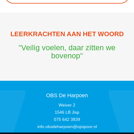
LEERKRACHTEN AAN HET WOORD
"Veilig voelen, daar zitten we
bovenop"
OBS De Harpoen
Weiver 2
1546 LB Jisp
075 642 3839
info.obsdeharpoen@opspoor.nl