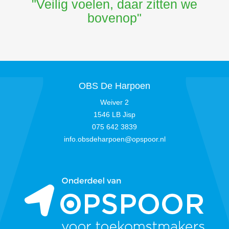
"Veilig voelen, daar zitten we
bovenop"
OBS De Harpoen
Weiver 2
1546 LB Jisp
075 642 3839
info.obsdeharpoen@opspoor.nl