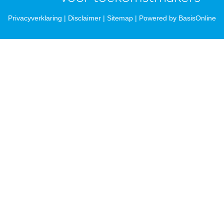
Privacyverklaring
|
Disclaimer
|
Sitemap
|
Powered by BasisOnline