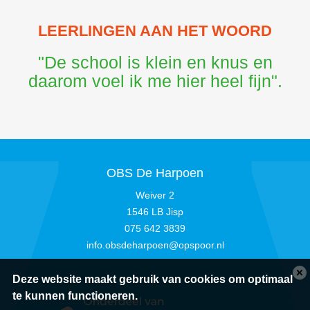
LEERLINGEN AAN HET WOORD
"De school is klein en knus en
daarom voel ik me hier heel fijn".
OBS De Harpoen
Weiver 2
1546 LB Jisp
075 642 3839
info.obsdeharpoen@opspoor.nl
Deze website maakt gebruik van cookies om optimaal
te kunnen functioneren.