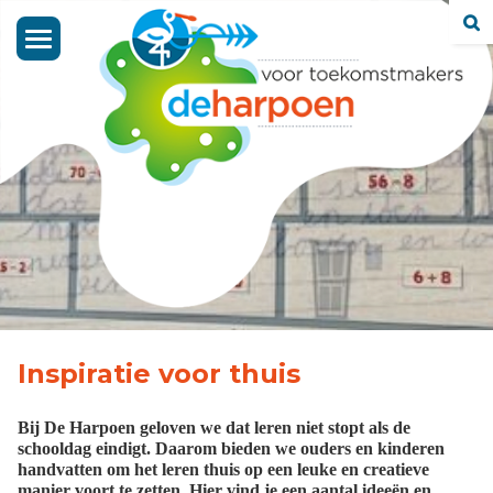
Toggle
navigation
Inspiratie voor thuis
Bij De Harpoen geloven we dat leren niet stopt als de
schooldag eindigt. Daarom bieden we ouders en kinderen
handvatten om het leren thuis op een leuke en creatieve
manier voort te zetten. Hier vind je een aantal ideeën en