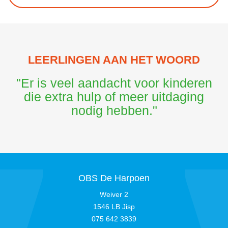
LEERLINGEN AAN HET WOORD
"Er is veel aandacht voor kinderen
die extra hulp of meer uitdaging
nodig hebben."
OBS De Harpoen
Weiver 2
1546 LB Jisp
075 642 3839